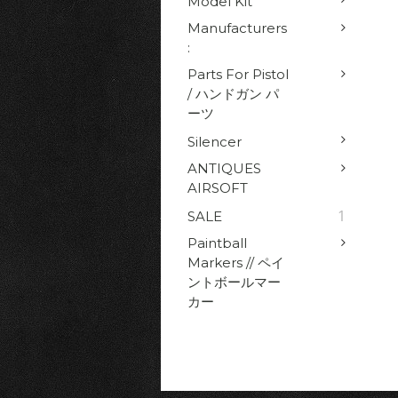
Model Kit
Manufacturers
:
Parts For Pistol
/ ハンドガン パ
ーツ
Silencer
ANTIQUES
AIRSOFT
1
SALE
Paintball
Markers // ペイ
ントボールマー
カー