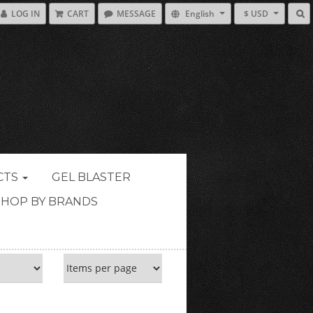
LOG IN
CART
MESSAGE
English
$ USD
CTS
GEL BLASTER
SHOP BY BRANDS